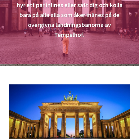
hyr ett par inlines eller sätt dig och kolla
bara på alla alla som åker inlines på de
övergivna landningsbanorna av
Tempelhof.