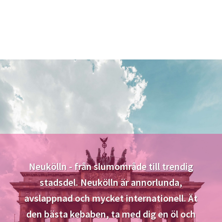
Neukölln - från slumområde till trendig
stadsdel. Neukölln är annorlunda,
avslappnad och mycket internationell. Ät
den bästa kebaben, ta med dig en öl och