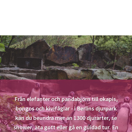
Från elefanter och pandabjörn till okapis,
bongos och kivifåglar - i Berlins djurpark
kan du beundra mer än 1300 djurarter, se
shower, äta gott eller gå en guidad tur. En