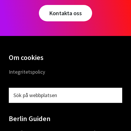
Kontakta oss
Footer
Om cookies
Integritetspolicy
Sök
på
webbplatsen
Berlin Guiden