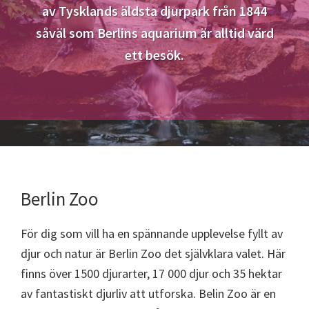
av Tysklands äldsta djurpark från 1844
såväl som Berlins aquarium är alltid värd
ett besök.
Berlin Zoo
För dig som vill ha en spännande upplevelse fyllt av
djur och natur är Berlin Zoo det självklara valet. Här
finns över 1500 djurarter, 17 000 djur och 35 hektar
av fantastiskt djurliv att utforska. Belin Zoo är en