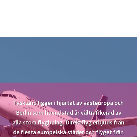
Tyskland ligger i hjärtat av västeuropa och
Berlin som huvudstad är vältrafikerad av
alla stora flygbolag. Direktflyg erbjuds från
de flesta europeiska städer och flyget från