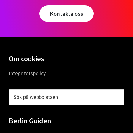
Kontakta oss
Footer
Om cookies
Integritetspolicy
Sök
på
webbplatsen
Berlin Guiden