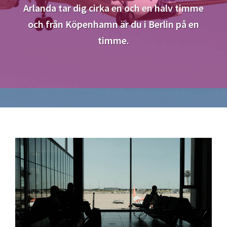
Arlanda tar dig cirka en och en halv timme
och från Köpenhamn är du i Berlin på en
timme.